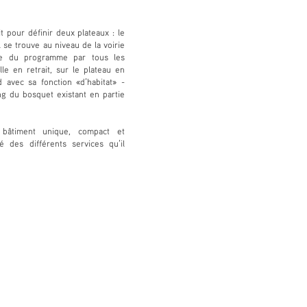
t pour définir deux plateaux : le
il se trouve au niveau de la voirie
rtie du programme par tous les
lle en retrait, sur le plateau en
d avec sa fonction «d’habitat» -
ng du bosquet existant en partie
 bâtiment unique, compact et
té des différents services qu’il