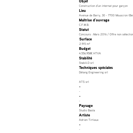
Objet
Construction d'un internat pour garçon
Lieu
Avenue de Barry, 30 - 7700 Mouscron (Bel
Maîtrise d'ouvrage
C.F.W.B.
Statut
Concours : Mars 2016 / Offre non sélectio
Surface
2.915 m²
Budget
4.556.958€ HTVA
Stabilité
Stabili.D srl
Techniques spéciales
Détang Engineering srl
ATS srl
-
-
-
-
Paysage
Studio Basta
Artiste
Adrien Tirtiaux
-
-