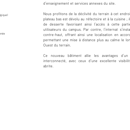
d’enseignement et services annexes du site.
Nous profitons de la déclivité du terrain à cet endroi
gique)
plateau bas est dévolu au réfectoire et à la cuisine ; 
de desserte favorisant ainsi l’accès à cette pa
utilisateurs du campus. Par contre, l’internat s’insta
nnée
contre-haut, offrant ainsi une localisation en accor
permettant une mise à distance plus au calme le lo
Ouest du terrain.
Ce nouveau bâtiment allie les avantages d’un
interconnecté, avec ceux d’une excellente visibili
abrite.