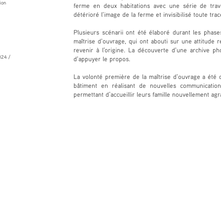
ion
ferme en deux habitations avec une série de trav
détérioré l'image de la ferme et invisibilisé toute trac
Plusieurs scénarii ont été élaboré durant les phas
maîtrise d'ouvrage, qui ont abouti sur une attitude 
revenir à l'origine. La découverte d'une archive p
024 /
d'appuyer le propos.
La volonté première de la maîtrise d'ouvrage a été
bâtiment en réalisant de nouvelles communicatio
permettant d’accueillir leurs famille nouvellement agr