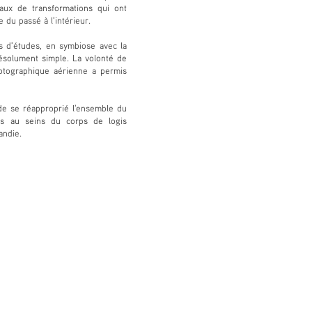
aux de transformations qui ont
e du passé à l'intérieur.
es d'études, en symbiose avec la
résolument simple. La volonté de
hotographique aérienne a permis
 de se réapproprié l'ensemble du
ns au seins du corps de logis
andie.