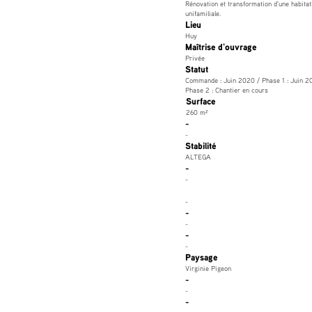
Rénovation et transformation d'une habitat
unifamiliale.
Lieu
Huy
Maîtrise d'ouvrage
Privée
Statut
Commande : Juin 2020 / Phase 1 : Juin 2
Phase 2 : Chantier en cours
Surface
260 m²
-
-
Stabilité
ALTEGA
-
-
-
-
-
-
-
Paysage
Virginie Pigeon
-
-
-