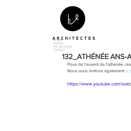
A R C H I T E C T E S
Projet
Atelier
Vie de Poche
Contact
132_ATHÉNÉE ANS-
Pose de l'auvent de l'athénée, réa
Nous vous invitons également 
à d
https://www.youtube.com/w