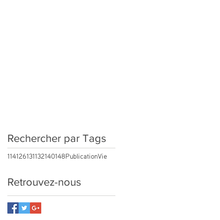
Rechercher par Tags
114
126
131
132
140
148
Publication
Vie
Retrouvez-nous