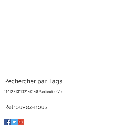
Rechercher par Tags
114
126
131
132
140
148
Publication
Vie
Retrouvez-nous