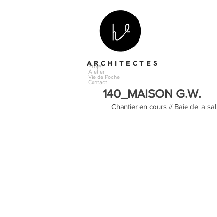
A R C H I T E C T E S
Projet
Atelier
Vie de Poche
Contact
140_MAISON G.W.
Chantier en cours // Baie de la sa