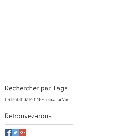
Rechercher par Tags
114
126
131
132
140
148
Publication
Vie
Retrouvez-nous