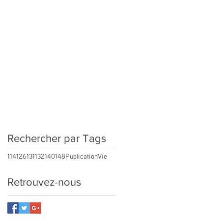
Rechercher par Tags
114
126
131
132
140
148
Publication
Vie
Retrouvez-nous