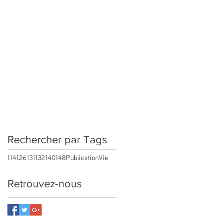
Rechercher par Tags
114
126
131
132
140
148
Publication
Vie
Retrouvez-nous