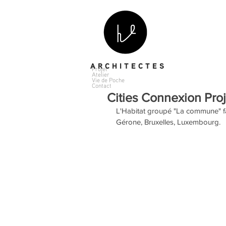
A R C H I T E C T E S
Projet
Atelier
Vie de Poche
Contact
Cities Connexion Proje
L'Habitat groupé "La commune" fai
Gérone, Bruxelles, Luxembourg.