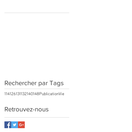
Rechercher par Tags
114
126
131
132
140
148
Publication
Vie
Retrouvez-nous