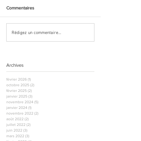
Commentaires
Rédigez un commentaire...
Archives
février 2026
(1)
1 post
octobre 2025
(2)
2 posts
février 2025
(2)
2 posts
janvier 2025
(3)
3 posts
novembre 2024
(5)
5 posts
janvier 2024
(1)
1 post
novembre 2022
(2)
2 posts
août 2022
(2)
2 posts
juillet 2022
(2)
2 posts
juin 2022
(3)
3 posts
mars 2022
(3)
3 posts