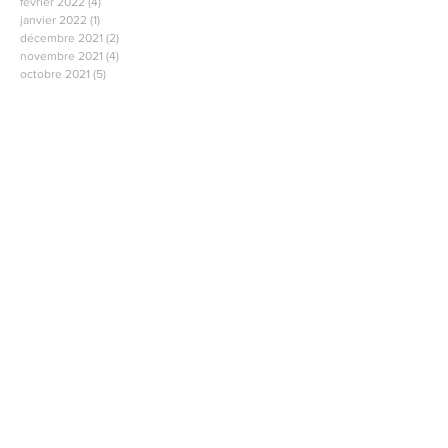
février 2022
(4)
4 posts
janvier 2022
(1)
1 post
décembre 2021
(2)
2 posts
novembre 2021
(4)
4 posts
octobre 2021
(5)
5 posts
juin 2021
(2)
2 posts
mai 2021
(2)
2 posts
avril 2021
(2)
2 posts
mars 2021
(2)
2 posts
février 2021
(2)
2 posts
janvier 2021
(2)
2 posts
décembre 2020
(1)
1 post
novembre 2020
(2)
2 posts
octobre 2020
(1)
1 post
septembre 2020
(2)
2 posts
Rechercher par Tags
114
126
131
132
140
148
Publication
Vie
Retrouvez-nous